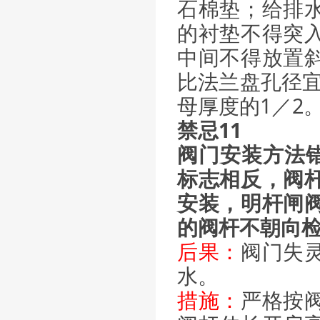
石棉垫；给排
的衬垫不得突
中间不得放置
比法兰盘孔径宜
母厚度的1／2
禁忌11
阀门安装方法错
标志相反，阀
安装，明杆闸
的阀杆不朝向
后果：
阀门失
水。
措施：
严格按