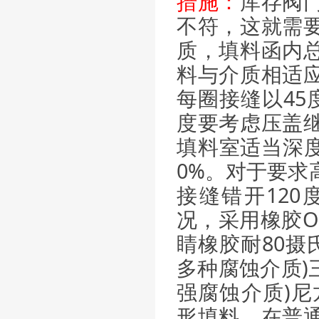
措施：
库存阀
不符，这就需
质，填料函内
料与介质相适
每圈接缝以45
度要考虑压盖
填料室适当深度
0%。对于要求
接缝错开12
况，采用橡胶O
睛橡胶耐80摄
多种腐蚀介质)
强腐蚀介质)尼
形填料。在普