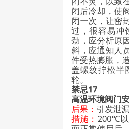
闭不灵，以致
闭后冷却，使
闭一次，让密
过，很容易冲
劲，应分析原
斜，应通知人
件受热膨胀，造
盖螺纹拧松半
轮。
禁忌17
高温环境阀门
后果：
引发泄
措施：
200
而正常使用后